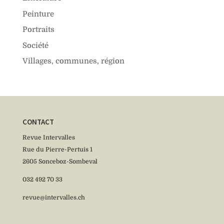
Peinture
Portraits
Société
Villages, communes, région
CONTACT
Revue Intervalles
Rue du Pierre-Pertuis 1
2605 Sonceboz-Sombeval
032 492 70 33
revue@intervalles.ch