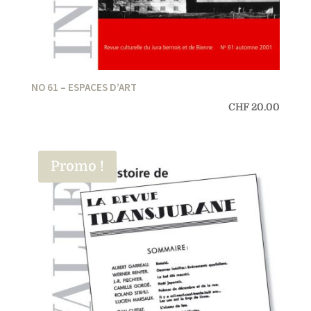
NO 61 – ESPACES D’ART
CHF
20.00
Promo !