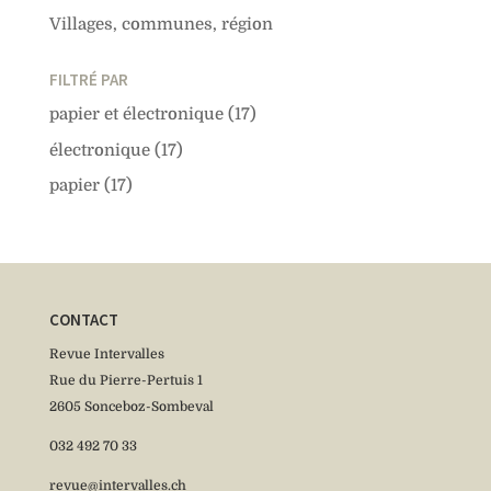
Villages, communes, région
FILTRÉ PAR
papier et électronique
(17)
électronique
(17)
papier
(17)
CONTACT
Revue Intervalles
Rue du Pierre-Pertuis 1
2605 Sonceboz-Sombeval
032 492 70 33
revue@intervalles.ch