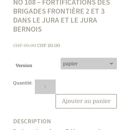
NO 108 – FORTIFICATIONS DES
BRIGADES FRONTIÈRE 2 ET 3
DANS LE JURA ET LE JURA
BERNOIS
Le
Le
CHF
30.00
CHF
20.00
prix
prix
initial
actuel
Version
était :
est :
CHF 30.00.
CHF 20.00.
quantité
A
de
l
No
t
Ajouter au panier
108
e
–
r
Fortifications
n
DESCRIPTION
des
a