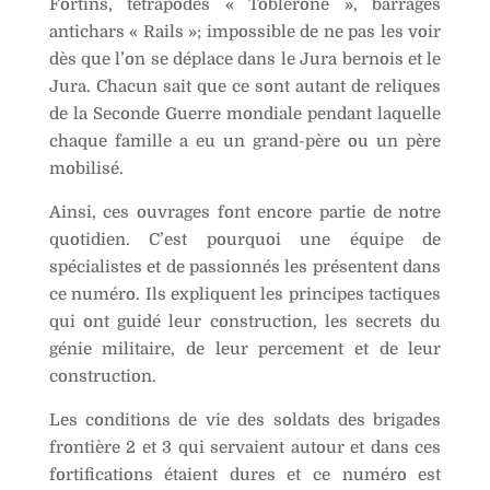
Fortins, tétrapodes « Toblerone », barrages
brigades
t
antichars « Rails »; impossible de ne pas les voir
frontière
i
2
dès que l’on se déplace dans le Jura bernois et le
v
et
e
Jura. Chacun sait que ce sont autant de reliques
3
:
de la Seconde Guerre mondiale pendant laquelle
dans
chaque famille a eu un grand-père ou un père
le
mobilisé.
Jura
Ainsi, ces ouvrages font encore partie de notre
et
quotidien. C’est pourquoi une équipe de
le
spécialistes et de passionnés les présentent dans
Jura
ce numéro. Ils expliquent les principes tactiques
bernois
qui ont guidé leur construction, les secrets du
génie militaire, de leur percement et de leur
construction.
Les conditions de vie des soldats des brigades
frontière 2 et 3 qui servaient autour et dans ces
fortifications étaient dures et ce numéro est