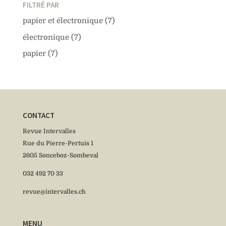
FILTRÉ PAR
papier et électronique
(7)
électronique
(7)
papier
(7)
CONTACT
Revue Intervalles
Rue du Pierre-Pertuis 1
2605 Sonceboz-Sombeval
032 492 70 33
revue@intervalles.ch
MENU