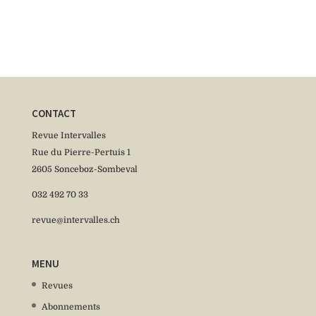
CONTACT
Revue Intervalles
Rue du Pierre-Pertuis 1
2605 Sonceboz-Sombeval
032 492 70 33
revue@intervalles.ch
MENU
Revues
Abonnements