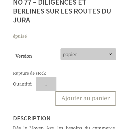
NO 77 – DILIGENCES ET
BERLINES SUR LES ROUTES DU
JURA
épuisé
Version
Rupture de stock
quantité
A
de
l
No
t
Ajouter au panier
77
e
–
r
Diligences
n
DESCRIPTION
et
a
Dès le Moyen Age, les besoins du commerce,
berlines
t