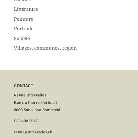
Littérature
Peinture
Portraits
Société
Villages, communes, région
CONTACT
Revue Intervalles
Rue du Pierre-Pertuis 1
2605 Sonceboz-Sombeval
032 492 70 33
revue@intervalles.ch