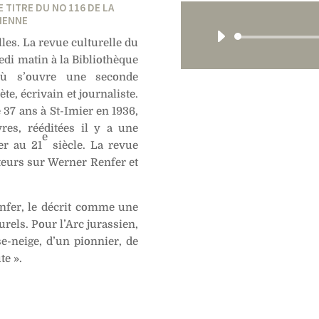
E TITRE DU NO 116 DE LA
BIENNE
les. La revue culturelle du
edi matin à la Bibliothèque
 où s’ouvre une seconde
e, écrivain et journaliste.
 37 ans à St-Imier en 1936,
res, rééditées il y a une
e
er au 21
siècle. La revue
uteurs sur Werner Renfer et
enfer, le décrit comme une
rels. Pour l’Arc jurassien,
se-neige, d’un pionnier, de
te ».