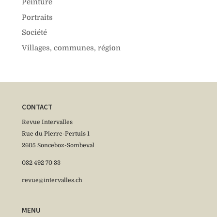
Peinture
Portraits
Société
Villages, communes, région
CONTACT
Revue Intervalles
Rue du Pierre-Pertuis 1
2605 Sonceboz-Sombeval
032 492 70 33
revue@intervalles.ch
MENU