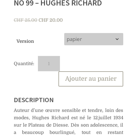
NO 99 – HUGHES RICHARD
Le
Le
CHF
25.00
CHF
20.00
prix
prix
initial
actuel
Version
était :
est :
CHF 25.00.
CHF 20.00.
quantité
A
de
l
No
t
Ajouter au panier
99
e
–
r
Hughes
n
DESCRIPTION
Richard
a
Auteur d’une œuvre sensible et tendre, loin des
t
modes, Hughes Richard est né le 12 juillet 1934
i
sur le Plateau de Diesse. Dès son adolescence, il
v
a beaucoup bourlingué, tout en restant
e