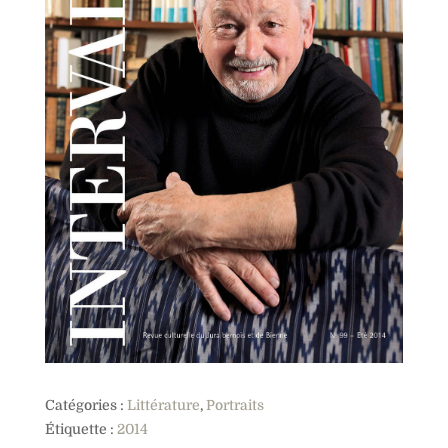
Catégories :
Littérature
,
Portraits
Étiquette :
2014