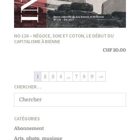
NO 126 – NÉGOCE, SOIE ET COTON, LE DÉBUT DU
CAPITALISME À BIENNE
CHF
20.00
1
2
3
4
…
7
8
9
→
CHERCHER…
CATÉGORIES
Abonnement
Arts, photo, musique