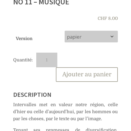
NO 11 – MUSIQUE
CHF
8.00
Version
quantité
A
de
l
No
t
Ajouter au panier
11
e
–
r
Musique
n
DESCRIPTION
a
Intervalles met en valeur notre région, celle
t
d’hier ou celle d’aujourd’hui, par les hommes ou
i
par les choses, par le texte ou par l’image.
v
e
Tenant ses promesses de diversification,