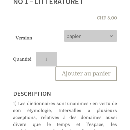
NO 1 – LITTÉRATURE I
CHF
8.00
Version
quantité
A
de
l
No
t
Ajouter au panier
1
e
–
r
Littérature
n
DESCRIPTION
I
a
1) Les dictionnaires sont unanimes : en vertu de
t
son étymologie, Intervalles a plusieurs
i
acceptions, relatives à des domaines aussi
v
divers que le temps et l’espace, les
e