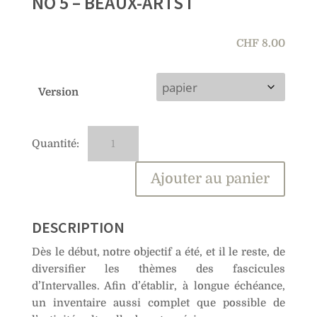
NO 5 – BEAUX-ARTS I
CHF
8.00
Version
quantité
A
de
l
No
t
Ajouter au panier
5
e
–
r
Beaux-
n
DESCRIPTION
arts
a
Dès le début, notre objectif a été, et il le reste, de
I
t
diversifier les thèmes des fascicules
i
d’Intervalles. Afin d’établir, à longue échéance,
v
un inventaire aussi complet que possible de
e