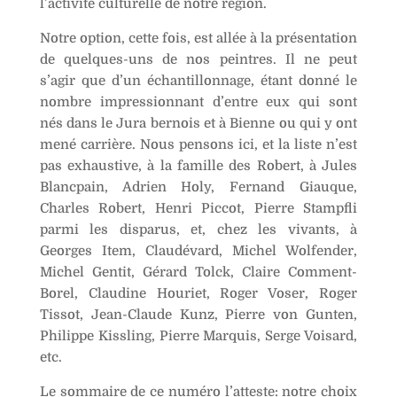
l’activité culturelle de notre région.
:
Notre option, cette fois, est allée à la présentation
de quelques-uns de nos peintres. Il ne peut
s’agir que d’un échantillonnage, étant donné le
nombre impressionnant d’entre eux qui sont
nés dans le Jura bernois et à Bienne ou qui y ont
mené carrière. Nous pensons ici, et la liste n’est
pas exhaustive, à la famille des Robert, à Jules
Blancpain, Adrien Holy, Fernand Giauque,
Charles Robert, Henri Piccot, Pierre Stampfli
parmi les disparus, et, chez les vivants, à
Georges Item, Claudévard, Michel Wolfender,
Michel Gentit, Gérard Tolck, Claire Comment-
Borel, Claudine Houriet, Roger Voser, Roger
Tissot, Jean-Claude Kunz, Pierre von Gunten,
Philippe Kissling, Pierre Marquis, Serge Voisard,
etc.
Le sommaire de ce numéro l’atteste: notre choix