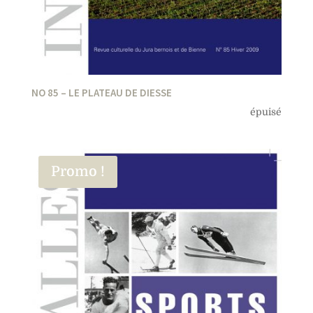
NO 85 – LE PLATEAU DE DIESSE
épuisé
Promo !