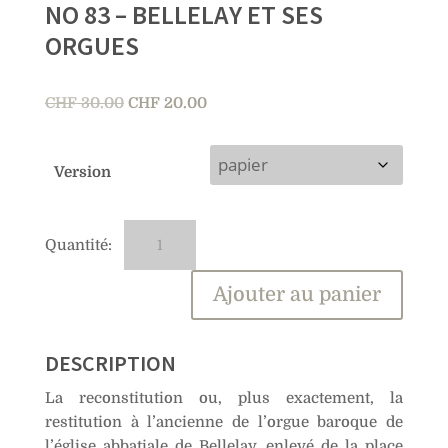
NO 83 – BELLELAY ET SES
ORGUES
Le
Le
CHF
30.00
CHF
20.00
prix
prix
initial
actuel
Version
était :
est :
CHF 30.00.
CHF 20.00.
quantité
A
de
l
No
t
Ajouter au panier
83
e
–
r
Bellelay
n
DESCRIPTION
et
a
La reconstitution ou, plus exactement, la
ses
t
restitution à l’ancienne de l’orgue baroque de
orgues
i
l’église abbatiale de Bellelay, enlevé de la place
v