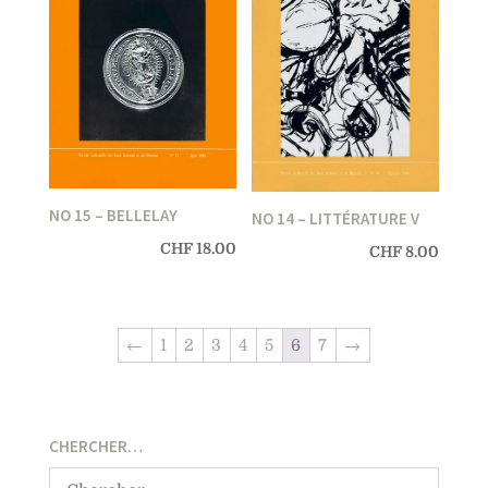
NO 15 – BELLELAY
NO 14 – LITTÉRATURE V
CHF
18.00
CHF
8.00
←
1
2
3
4
5
6
7
→
CHERCHER…