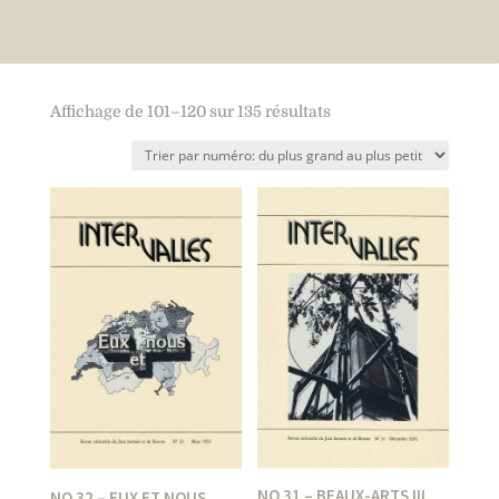
Affichage de 101–120 sur 135 résultats
NO 31 – BEAUX-ARTS III
NO 32 – EUX ET NOUS