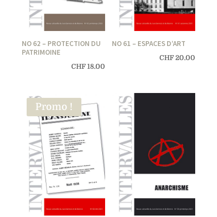
NO 62 – PROTECTION DU
NO 61 – ESPACES D’ART
PATRIMOINE
CHF
20.00
CHF
18.00
Promo !