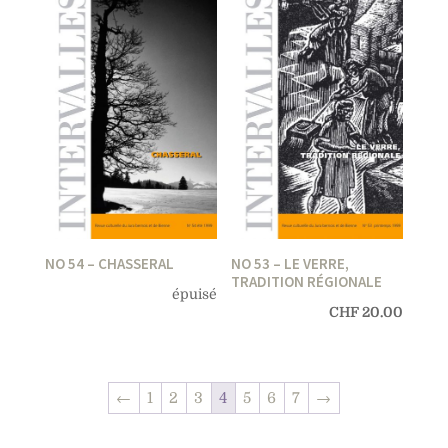
NO 54 – CHASSERAL
NO 53 – LE VERRE,
TRADITION RÉGIONALE
épuisé
CHF
20.00
←
1
2
3
4
5
6
7
→