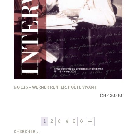
NO 116 – WERNER RENFER, POÈTE VIVANT
CHF
20.00
1
2
3
4
5
6
→
CHERCHER…