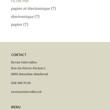
FILTRÉ PAR
papier et électronique
(7)
électronique
(7)
papier
(7)
CONTACT
Revue Intervalles
Rue du Pierre-Pertuis 1
2605 Sonceboz-Sombeval
032 492 70 33
revue@intervalles.ch
MENU