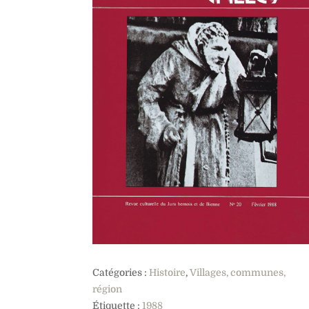
Catégories :
Histoire
,
Villages, communes,
région
Étiquette :
1988