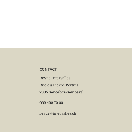
CONTACT
Revue Intervalles
Rue du Pierre-Pertuis 1
2605 Sonceboz-Sombeval
032 492 70 33
revue@intervalles.ch