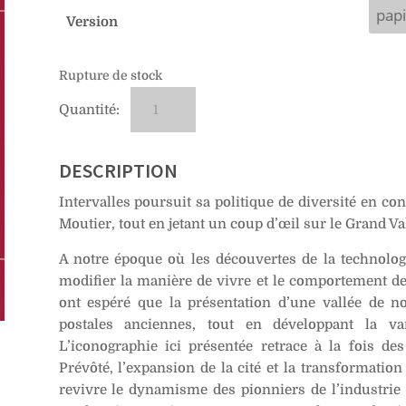
Version
Rupture de stock
quantité
A
de
l
No
t
20
e
DESCRIPTION
–
r
Intervalles poursuit sa politique de diversité en con
Moutier
n
Moutier, tout en jetant un coup d’œil sur le Grand Va
a
t
A notre époque où les découvertes de la technolog
i
modifier la manière de vivre et le comportement de
v
ont espéré que la présentation d’une vallée de no
e
postales anciennes, tout en développant la var
:
L’iconographie ici présentée retrace à la fois de
Prévôté, l’expansion de la cité et la transformation 
revivre le dynamisme des pionniers de l’industrie 