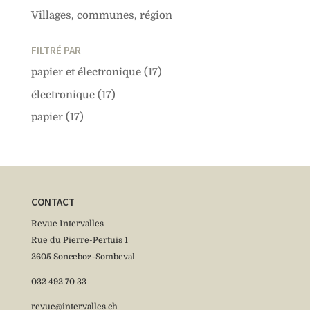
Villages, communes, région
FILTRÉ PAR
papier et électronique
(17)
électronique
(17)
papier
(17)
CONTACT
Revue Intervalles
Rue du Pierre-Pertuis 1
2605 Sonceboz-Sombeval
032 492 70 33
revue@intervalles.ch