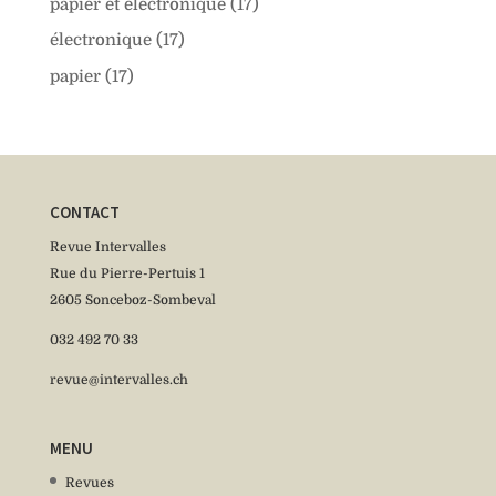
papier et électronique
(17)
électronique
(17)
papier
(17)
CONTACT
Revue Intervalles
Rue du Pierre-Pertuis 1
2605 Sonceboz-Sombeval
032 492 70 33
revue@intervalles.ch
MENU
Revues