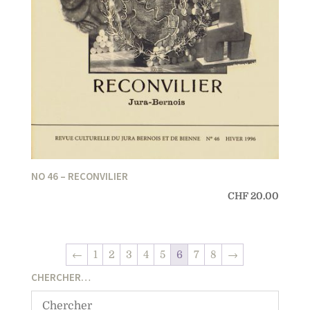
NO 46 – RECONVILIER
CHF
20.00
←
1
2
3
4
5
6
7
8
→
CHERCHER…