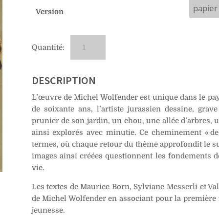
initial
actuel
Version
était :
est :
CHF 30.00.
CHF 20.00.
quantité
A
de
l
No
t
106
e
DESCRIPTION
–
r
L’œuvre de Michel Wolfender est unique dans le pay
Michel
n
de soixante ans, l’artiste jurassien dessine, grav
Wolfender
a
prunier de son jardin, un chou, une allée d’arbres,
t
ainsi explorés avec minutie. Ce cheminement « de
i
termes, où chaque retour du thème approfondit le suj
v
images ainsi créées questionnent les fondements de
e
vie.
:
Les textes de Maurice Born, Sylviane Messerli et Va
de Michel Wolfender en associant pour la première f
jeunesse.