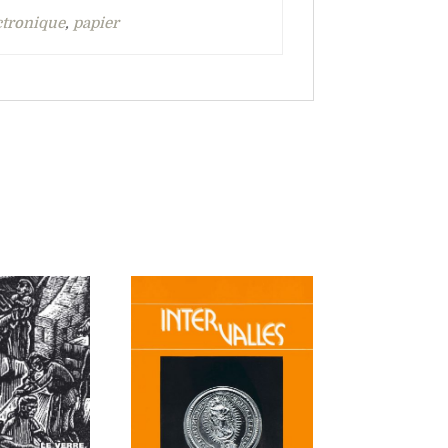
ctronique
,
papier