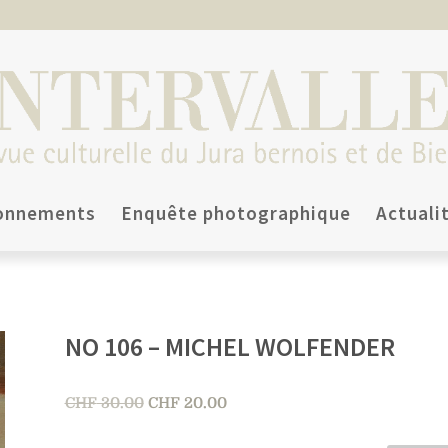
onnements
Enquête photographique
Actuali
NO 106 – MICHEL WOLFENDER
Le
Le
CHF
30.00
CHF
20.00
prix
prix