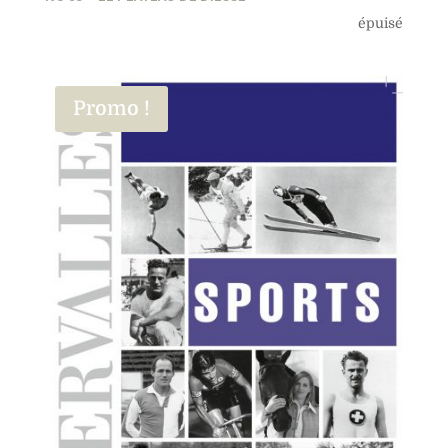
épuisé
Promo !