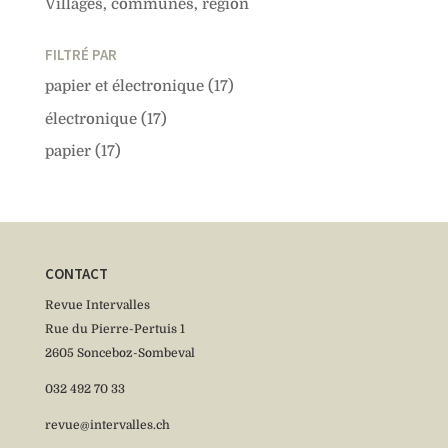
Villages, communes, région
FILTRÉ PAR
papier et électronique
(17)
électronique
(17)
papier
(17)
CONTACT
Revue Intervalles
Rue du Pierre-Pertuis 1
2605 Sonceboz-Sombeval
032 492 70 33
revue@intervalles.ch