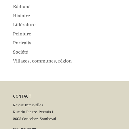
Editions
Histoire
Littérature
Peinture
Portraits
Société
Villages, communes, région
CONTACT
Revue Intervalles
Rue du Pierre-Pertuis 1
2605 Sonceboz-Sombeval