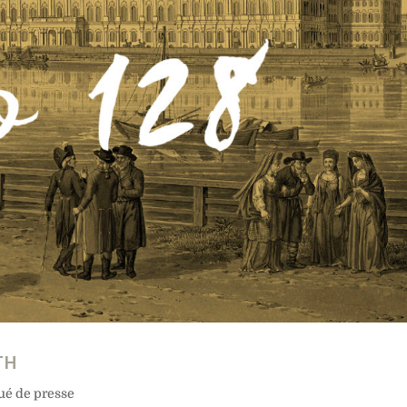
TH
é de presse