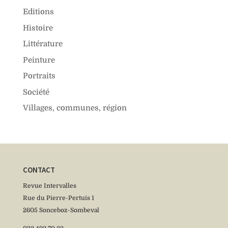
Editions
Histoire
Littérature
Peinture
Portraits
Société
Villages, communes, région
CONTACT
Revue Intervalles
Rue du Pierre-Pertuis 1
2605 Sonceboz-Sombeval