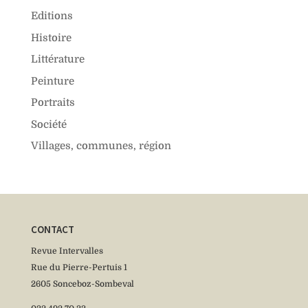
Editions
Histoire
Littérature
Peinture
Portraits
Société
Villages, communes, région
CONTACT
Revue Intervalles
Rue du Pierre-Pertuis 1
2605 Sonceboz-Sombeval