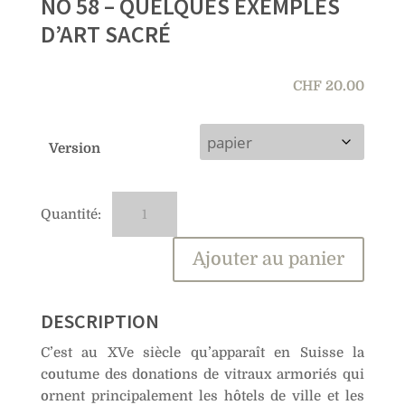
NO 58 – QUELQUES EXEMPLES
D’ART SACRÉ
CHF
20.00
Version
quantité
A
de
l
No
t
Ajouter au panier
58
e
–
r
Quelques
n
DESCRIPTION
exemples
a
C’est au XVe siècle qu’apparaît en Suisse la
d’art
t
coutume des donations de vitraux armoriés qui
sacré
i
ornent principalement les hôtels de ville et les
v