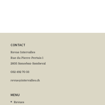
CONTACT
Revue Intervalles
Rue du Pierre-Pertuis 1
2605 Sonceboz-Sombeval
032 492 70 33
revue@intervalles.ch
MENU
Revues