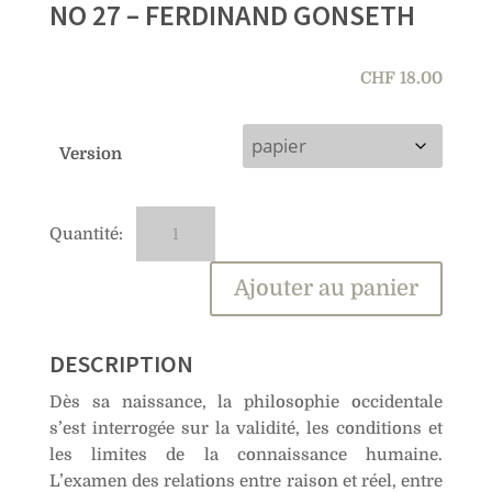
NO 27 – FERDINAND GONSETH
CHF
18.00
Version
quantité
A
de
l
No
t
Ajouter au panier
27
e
–
r
Ferdinand
n
DESCRIPTION
Gonseth
a
Dès sa naissance, la philosophie occidentale
t
s’est interrogée sur la validité, les conditions et
i
les limites de la connaissance humaine.
v
L’examen des relations entre raison et réel, entre
e