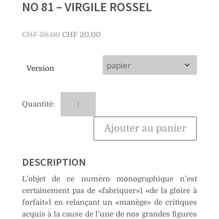
NO 81 – VIRGILE ROSSEL
Le
Le
CHF
28.00
CHF
20.00
prix
prix
initial
actuel
Version
était :
est :
CHF 28.00.
CHF 20.00.
quantité
A
de
l
No
t
Ajouter au panier
81
e
–
r
Virgile
n
DESCRIPTION
Rossel
a
L’objet de ce numéro monographique n’est
t
certainement pas de «fabriquer»1 «de la gloire à
i
forfait»1 en relançant un «manège» de critiques
v
acquis à la cause de l’une de nos grandes figures
e