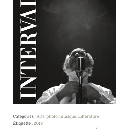
Catégories :
Arts, photo, musique
,
Littérature
Étiquette :
2019