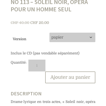
NO 113 – SOLEIL NOIR, OPÉRA
POUR UN HOMME SEUL
Le
Le
CHF
40.00
CHF
20.00
prix
prix
initial
actuel
Version
était :
est :
CHF 40.00.
CHF 20.00.
Inclus le CD (pas vendable séparément)
quantité
A
de
l
No
t
Ajouter au panier
113
e
–
r
Soleil
n
DESCRIPTION
noir,
a
Drame lyrique en trois actes, « Soleil noir, opéra
opéra
t