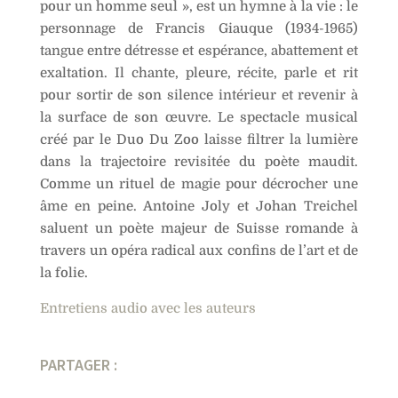
pour un homme seul », est un hymne à la vie : le
pour
i
un
personnage de Francis Giauque (1934-1965)
v
homme
e
tangue entre détresse et espérance, abattement et
seul
:
exaltation. Il chante, pleure, récite, parle et rit
pour sortir de son silence intérieur et revenir à
la surface de son œuvre. Le spectacle musical
créé par le Duo Du Zoo laisse filtrer la lumière
dans la trajectoire revisitée du poète maudit.
Comme un rituel de magie pour décrocher une
âme en peine. Antoine Joly et Johan Treichel
saluent un poète majeur de Suisse romande à
travers un opéra radical aux confins de l’art et de
la folie.
Entretiens audio avec les auteurs
PARTAGER :