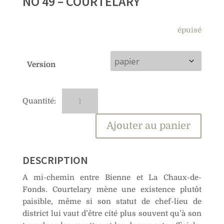
NO 49 – COURTELARY
épuisé
Version
quantité
A
de
l
No
t
Ajouter au panier
49
e
–
r
Courtelary
n
DESCRIPTION
a
A mi-chemin entre Bienne et La Chaux-de-
t
Fonds. Courtelary mène une existence plutôt
i
paisible, même si son statut de chef-lieu de
v
district lui vaut d’être cité plus souvent qu’à son
e