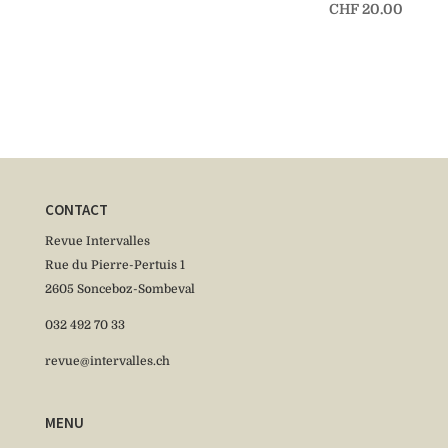
CHF
20.00
CONTACT
Revue Intervalles
Rue du Pierre-Pertuis 1
2605 Sonceboz-Sombeval
032 492 70 33
revue@intervalles.ch
MENU