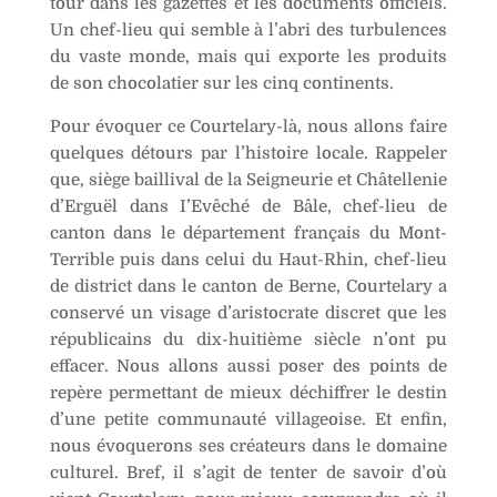
tour dans les gazettes et les documents officiels.
:
Un chef-lieu qui semble à l’abri des turbulences
du vaste monde, mais qui exporte les produits
de son chocolatier sur les cinq continents.
Pour évoquer ce Courtelary-là, nous allons faire
quelques détours par l’histoire locale. Rappeler
que, siège baillival de la Seigneurie et Châtellenie
d’Erguël dans I’Evêché de Bâle, chef-lieu de
canton dans le département français du Mont-
Terrible puis dans celui du Haut-Rhin, chef-lieu
de district dans le canton de Berne, Courtelary a
conservé un visage d’aristocrate discret que les
républicains du dix-huitième siècle n’ont pu
effacer. Nous allons aussi poser des points de
repère permettant de mieux déchiffrer le destin
d’une petite communauté villageoise. Et enfin,
nous évoquerons ses créateurs dans le domaine
culturel. Bref, il s’agit de tenter de savoir d’où