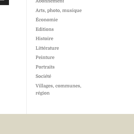
Abonnement
Arts, photo, musique
es
bas
Économie
Editions
enter
Histoire
uer
Littérature
Peinture
me.
Portraits
Société
Villages, communes,
région