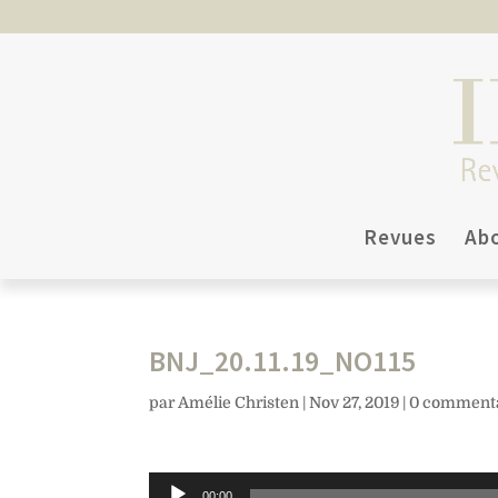
Revues
Ab
BNJ_20.11.19_NO115
par
Amélie Christen
|
Nov 27, 2019
|
0 commenta
Lecteur
00:00