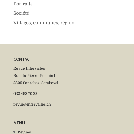
Portraits
Société
Villages, communes, région
CONTACT
Revue Intervalles
Rue du Pierre-Pertuis 1
2605 Sonceboz-Sombeval
032 492 70 33
revue@intervalles.ch
MENU
Revues