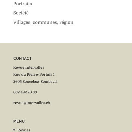
Portraits
Société
Villages, communes, région
CONTACT
Revue Intervalles
Rue du Pierre-Pertuis 1
2605 Sonceboz-Sombeval
032 492 70 33
revue@intervalles.ch
MENU
Revues