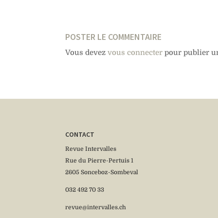
POSTER LE COMMENTAIRE
Vous devez
vous connecter
pour publier u
CONTACT
Revue Intervalles
Rue du Pierre-Pertuis 1
2605 Sonceboz-Sombeval
032 492 70 33
revue@intervalles.ch