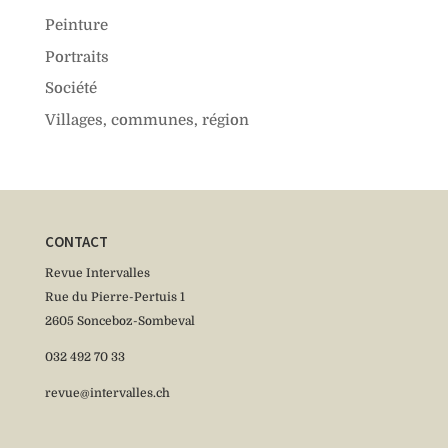
Peinture
Portraits
Société
Villages, communes, région
CONTACT
Revue Intervalles
Rue du Pierre-Pertuis 1
2605 Sonceboz-Sombeval
032 492 70 33
revue@intervalles.ch