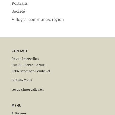
Portraits
Société
Villages, communes, région
CONTACT
Revue Intervalles
Rue du Pierre-Pertuis 1
2605 Sonceboz-Sombeval
032 492 70 33
revue@intervalles.ch
MENU
Revues