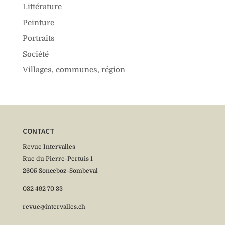
Littérature
Peinture
Portraits
Société
Villages, communes, région
CONTACT
Revue Intervalles
Rue du Pierre-Pertuis 1
2605 Sonceboz-Sombeval
032 492 70 33
revue@intervalles.ch