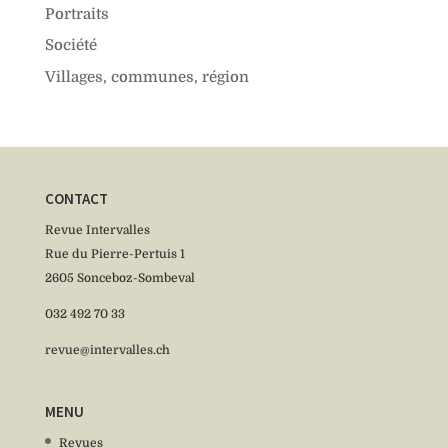
Portraits
Société
Villages, communes, région
CONTACT
Revue Intervalles
Rue du Pierre-Pertuis 1
2605 Sonceboz-Sombeval
032 492 70 33
revue@intervalles.ch
MENU
Revues