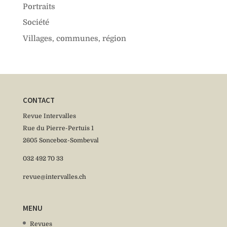
Portraits
Société
Villages, communes, région
CONTACT
Revue Intervalles
Rue du Pierre-Pertuis 1
2605 Sonceboz-Sombeval
032 492 70 33
revue@intervalles.ch
MENU
Revues