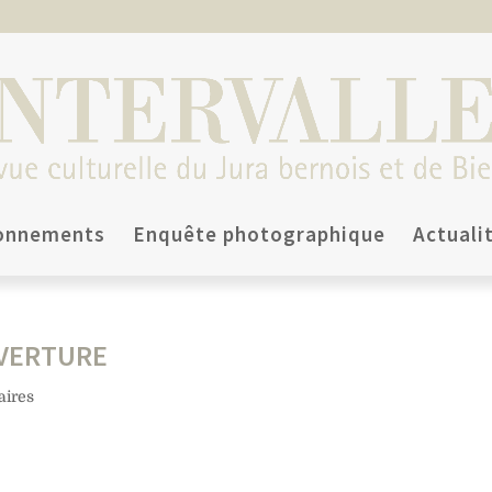
onnements
Enquête photographique
Actuali
UVERTURE
ires