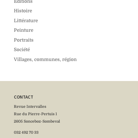
Editions
Histoire
Littérature
Peinture
Portraits
Société
Villages, communes, région
CONTACT
Revue Intervalles
Rue du Pierre-Pertuis 1
2605 Sonceboz-Sombeval
032 492 70 33