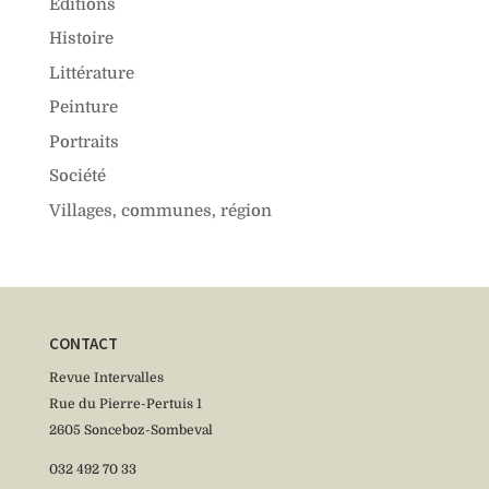
Editions
Histoire
Littérature
Peinture
Portraits
Société
Villages, communes, région
CONTACT
Revue Intervalles
Rue du Pierre-Pertuis 1
2605 Sonceboz-Sombeval
032 492 70 33