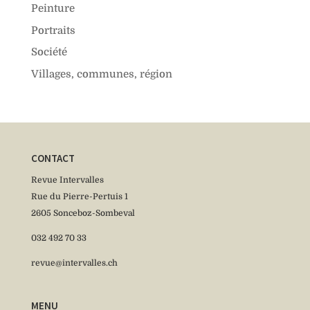
Peinture
Portraits
Société
Villages, communes, région
CONTACT
Revue Intervalles
Rue du Pierre-Pertuis 1
2605 Sonceboz-Sombeval
032 492 70 33
revue@intervalles.ch
MENU