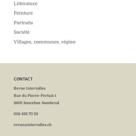
Littérature
Peinture
Portraits
Société
Villages, communes, région
CONTACT
Revue Intervalles
Rue du Pierre-Pertuis 1
2605 Sonceboz-Sombeval
032 492 70 33
revue@intervalles.ch