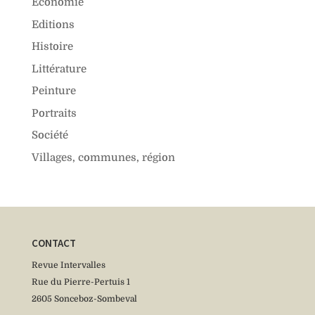
Économie
Editions
Histoire
Littérature
Peinture
Portraits
Société
Villages, communes, région
CONTACT
Revue Intervalles
Rue du Pierre-Pertuis 1
2605 Sonceboz-Sombeval