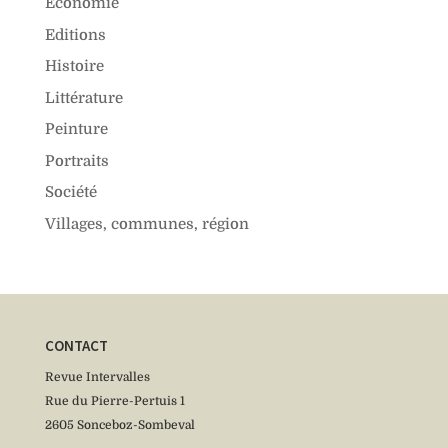
Économie
Editions
Histoire
Littérature
Peinture
Portraits
Société
Villages, communes, région
CONTACT
Revue Intervalles
Rue du Pierre-Pertuis 1
2605 Sonceboz-Sombeval