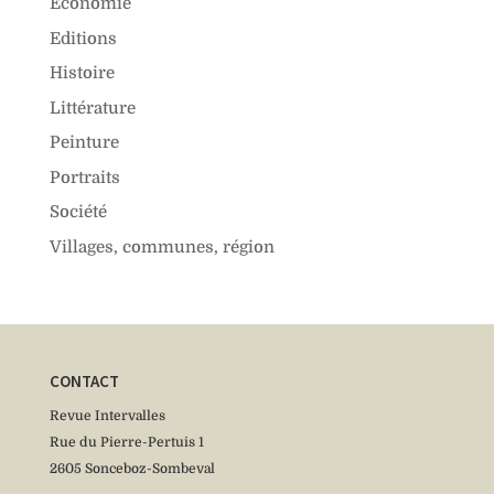
Économie
Editions
Histoire
Littérature
Peinture
Portraits
Société
Villages, communes, région
CONTACT
Revue Intervalles
Rue du Pierre-Pertuis 1
2605 Sonceboz-Sombeval