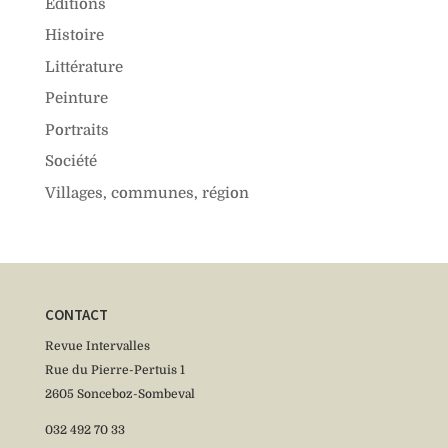
Editions
Histoire
Littérature
Peinture
Portraits
Société
Villages, communes, région
CONTACT
Revue Intervalles
Rue du Pierre-Pertuis 1
2605 Sonceboz-Sombeval
032 492 70 33